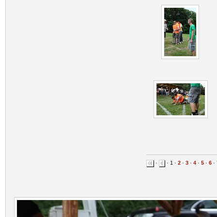
·
· 1 ·
2
·
3
·
4
·
5
·
6
·