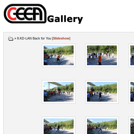
» 8.KD-LAN Back for You [
Slideshow
]