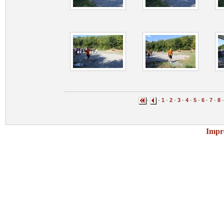
·
·
1
·
2
·
3
·
4
·
5
·
6
·
7
·
8
Impr