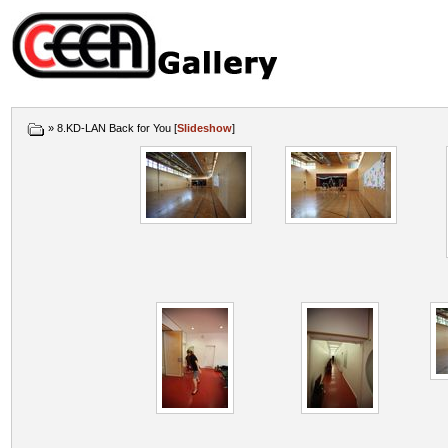
» 8.KD-LAN Back for You [
Slideshow
]