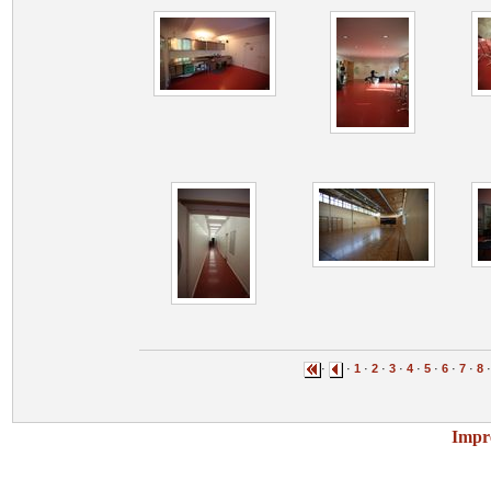
·
·
1
·
2
·
3
·
4
·
5
·
6
·
7
·
8
Impr