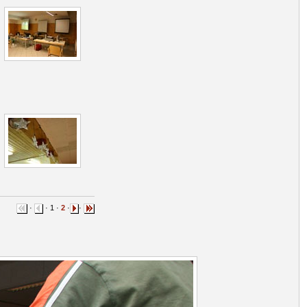
·
· 1 ·
2
·
·