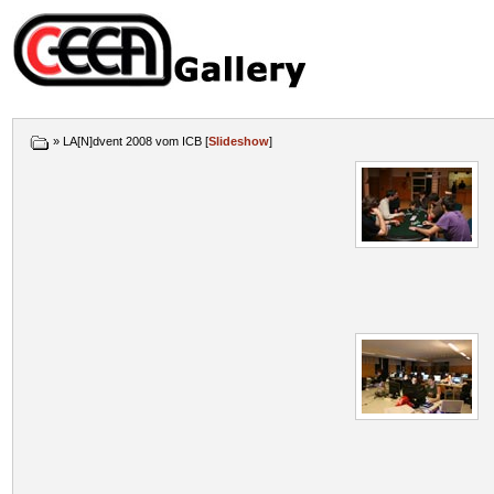
» LA[N]dvent 2008 vom ICB [
Slideshow
]