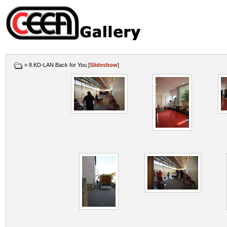
» 8.KD-LAN Back for You [
Slideshow
]