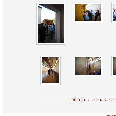
·
·
1
·
2
·
3
·
4
·
5
·
6
·
7
·
8
·