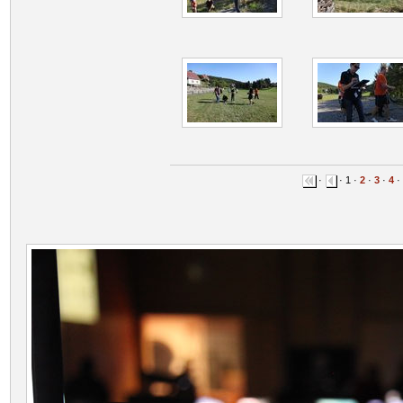
·
· 1 ·
2
·
3
·
4