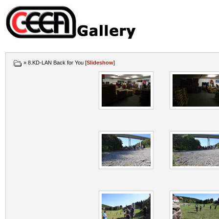
» 8.KD-LAN Back for You [
Slideshow
]