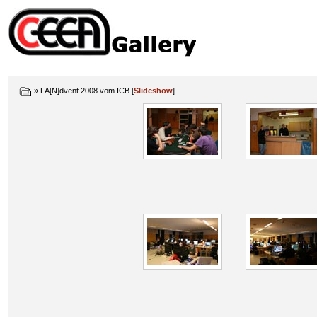
» LA[N]dvent 2008 vom ICB [
Slideshow
]